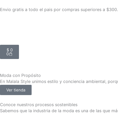
Ir
Envio gratis a todo el pais por compras superiores a $300
al
contenido
Carrito
$
0
0
Moda con Propósito
En Malala Style unimos estilo y conciencia ambiental, porqu
Ver tienda
Conoce nuestros procesos sostenibles
Sabemos que la industria de la moda es una de las que más