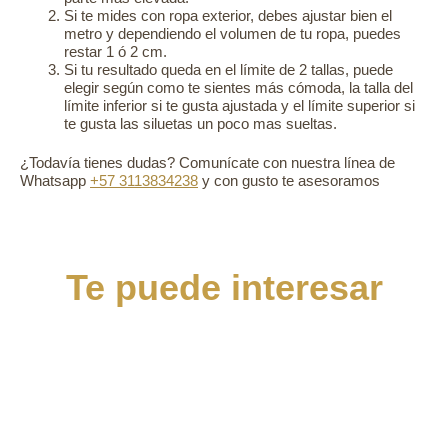
Si te mides con ropa exterior, debes ajustar bien el
metro y dependiendo el volumen de tu ropa, puedes
restar 1 ó 2 cm.
Si tu resultado queda en el límite de 2 tallas, puede
elegir según como te sientes más cómoda, la talla del
límite inferior si te gusta ajustada y el límite superior si
te gusta las siluetas un poco mas sueltas.
¿Todavía tienes dudas? Comunícate con nuestra línea de
Whatsapp
+57 3113834238
y con gusto te asesoramos
Te puede interesar
Este
Camiseta Silvia
producto
$
175.000
tiene
múltiples
Seleccionar opciones