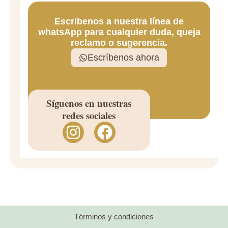
Escribenos a nuestra línea de
whatsApp para cualquier duda, queja
reclamo o sugerencia.
Escríbenos ahora
Síguenos en nuestras
redes sociales
I
F
n
a
s
c
t
e
a
b
g
o
r
o
Términos y condiciones