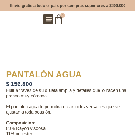
Ir
Envio gratis a todo el pais por compras superiores a $300.000
al
Carrito
0
contenido
Nuestro Manifiesto
Moda Con Propósito
PANTALÓN AGUA
$
156.800
Fluir a través de su silueta amplia y detalles que lo hacen una
prenda muy cómoda.
El pantalón agua te permitirá crear looks versátiles que se
ajustan a toda ocasión.
Composición:
89% Rayón viscosa
11% poliester